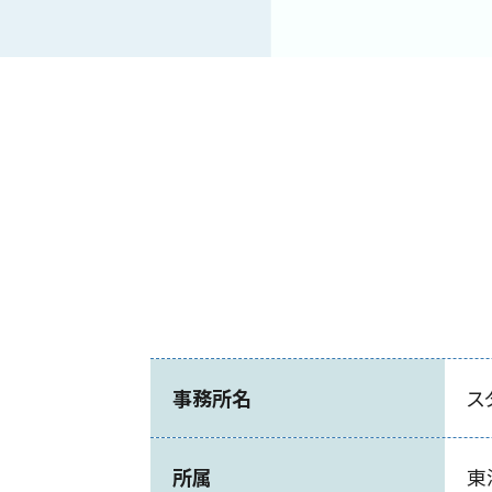
事務所名
ス
所属
東