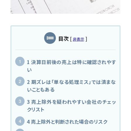
MAS監査
私たちについて
事務所について
目次
[
]
非表示
黒字化と発展のために
スタッフ紹介
1
決算日前後の売上は特に確認されやす
コンテンツ
い
新着情報
2
期ズレは「単なる処理ミス」では済まな
いこともある
税務情報コラム
3
売上除外を疑われやすい会社のチェッ
採用情報
クリスト
4
売上除外と判断された場合のリスク