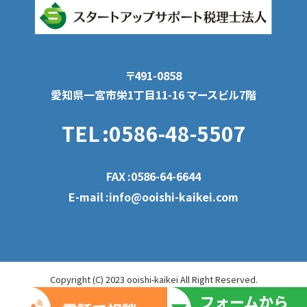
〒491-0858
愛知県一宮市栄1丁目11-16 マースビル7階
TEL
:0586-48-5507
FAX
:0586-64-6644
E-mail
:info@ooishi-kaikei.com
Copyright (C) 2023 ooishi-kaikei All Right Reserved.