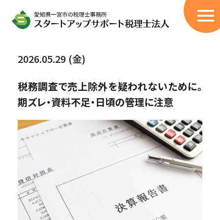
サービス
2026.05.29 (金)
税理士顧問サービス
税務調査で売上除外を疑われないために。
創業融資サポート
期ズレ・資料不足・日頃の管理に注意
無申告/過年度の申告書作成
税務調査立会
伴走型コンサル
（405事業・経営改善計画策定支援）
相続税申告代行
BPOサービス