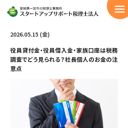
サービス
2026.05.15 (金)
税理士顧問サービス
役員貸付金・役員借入金・家族口座は税務
創業融資サポート
調査でどう見られる？社長個人のお金の注
無申告/過年度の申告書作成
意点
税務調査立会
伴走型コンサル
（405事業・経営改善計画策定支援）
相続税申告代行
BPOサービス