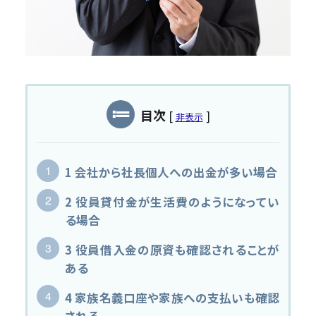
MAS監査
私たちについて
事務所について
黒字化と発展のために
目次
[
]
非表示
スタッフ紹介
コンテンツ
1
会社から社長個人への出金が多い場合
新着情報
2
役員貸付金が生活費のようになってい
る場合
税務情報コラム
3
役員借入金の原資も確認されることが
採用情報
ある
4
家族名義口座や家族への支払いも確認
される