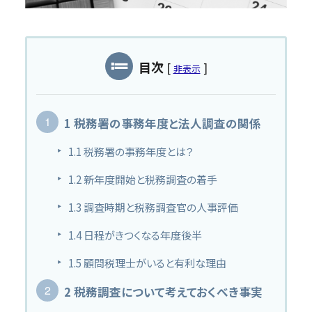
MAS監査
私たちについて
目次
[
]
非表示
事務所について
黒字化と発展のために
スタッフ紹介
1
税務署の事務年度と法人調査の関係
1.1
税務署の事務年度とは？
コンテンツ
1.2
新年度開始と税務調査の着手
新着情報
1.3
調査時期と税務調査官の人事評価
税務情報コラム
1.4
日程がきつくなる年度後半
採用情報
1.5
顧問税理士がいると有利な理由
2
税務調査について考えておくべき事実