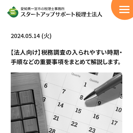
サービス
2024.05.14 (火)
税理士顧問サービス
【法人向け】税務調査の入られやすい時期・
創業融資サポート
手順などの重要事項をまとめて解説します。
無申告/過年度の申告書作成
税務調査立会
伴走型コンサル
（405事業・経営改善計画策定支援）
相続税申告代行
BPOサービス