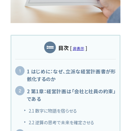
MAS監査
私たちについて
事務所について
黒字化と発展のために
目次
[
]
非表示
スタッフ紹介
コンテンツ
1
はじめに：なぜ、立派な経営計画書が形
骸化するのか
新着情報
2
第1章：経営計画は「会社と社員の約束」
税務情報コラム
である
採用情報
2.1
数字に物語を宿らせる
2.2
逆算の思考で未来を確定させる