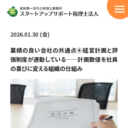
サービス
2026.01.30 (金)
税理士顧問サービス
業績の良い会社の共通点④経営計画と評
創業融資サポート
価制度が連動している——計画数値を社員
無申告/過年度の申告書作成
の喜びに変える組織の仕組み
税務調査立会
伴走型コンサル
（405事業・経営改善計画策定支援）
相続税申告代行
BPOサービス