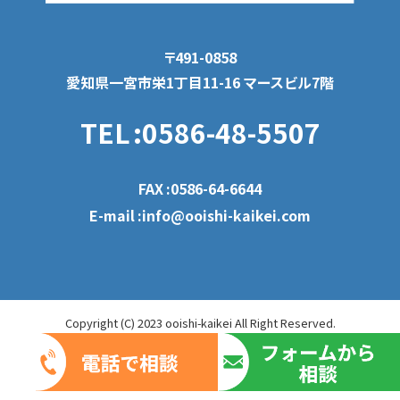
〒491-0858
愛知県一宮市栄1丁目11-16 マースビル7階
TEL
:0586-48-5507
FAX
:0586-64-6644
E-mail
:info@ooishi-kaikei.com
Copyright (C) 2023 ooishi-kaikei All Right Reserved.