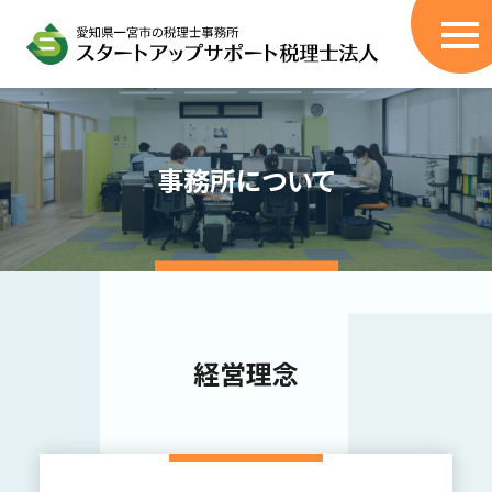
サービス
事務所について
税理士顧問サービス
創業融資サポート
無申告/過年度の申告書作成
税務調査立会
伴走型コンサル
経営理念
（405事業・経営改善計画策定支援）
相続税申告代行
BPOサービス